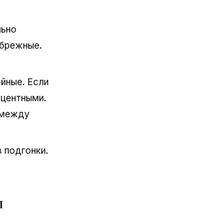
льно
ебрежные.
йные. Если
кцентными.
 между
 подгонки.
м