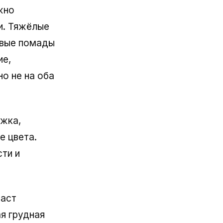
жно
и. Тяжёлые
овые помады
ие,
но не на оба
ижка,
е цвета.
ти и
даст
я грудная