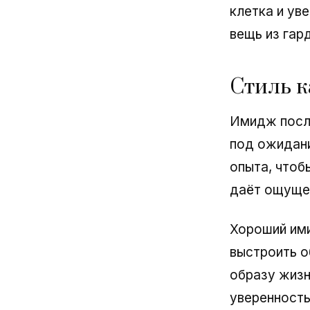
клетка и ув
вещь из гар
Стиль к
Имидж после
под ожидан
опыта, чтобы
даёт ощущен
Хороший ими
выстроить о
образу жизн
уверенность