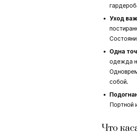
гардероб
Уход важ
постиран
Состояни
Одна точ
одежда н
Одноврем
собой.
Подогна
Портной и
Что кас