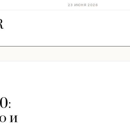
23 ИЮНЯ 2026
R
0:
о и