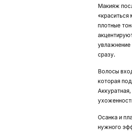
Макияж посл
«краситься 
плотные тон
акцентируют
увлажнение к
сразу.
Волосы вход
которая под
Аккуратная,
ухоженност
Осанка и пл
нужного эфф