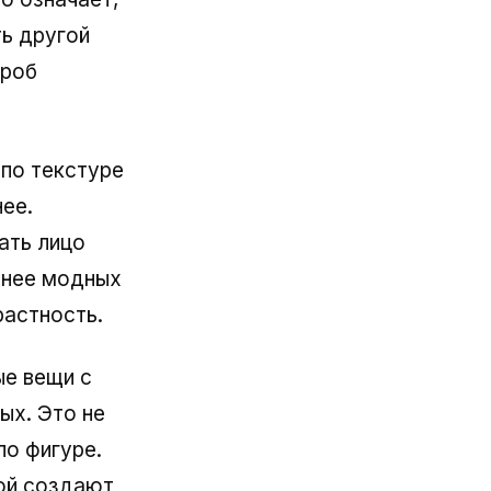
ть другой
ероб
 по текстуре
нее.
ать лицо
жнее модных
растность.
ые вещи с
ых. Это не
по фигуре.
ой создают