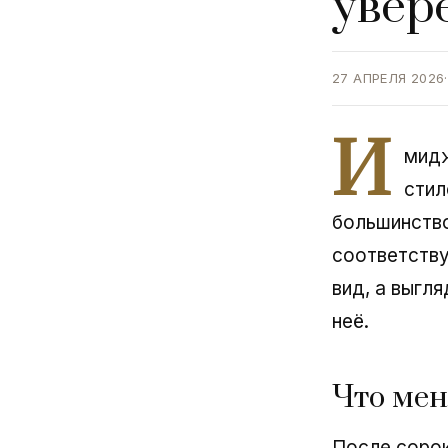
увер
27 АПРЕЛЯ 2026
·
И
мидж
стил
большинство
соответству
вид, а выгля
неё.
Что мен
После сорок