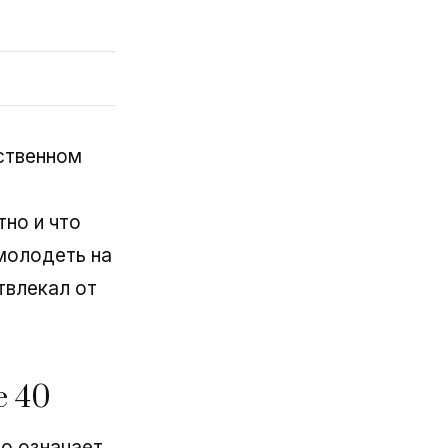
ственном
тно и что
молодеть на
отвлекал от
е 40
о означает,