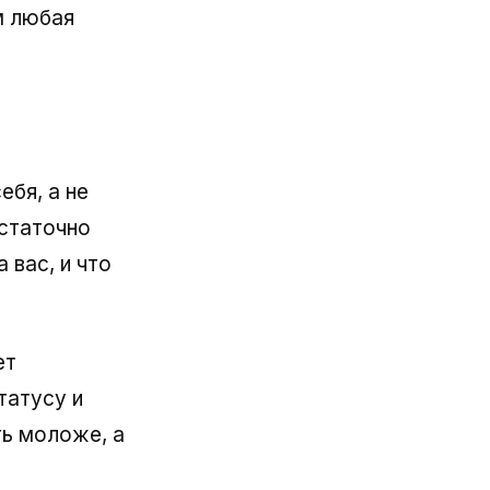
м любая
бя, а не
статочно
 вас, и что
ет
татусу и
ть моложе, а