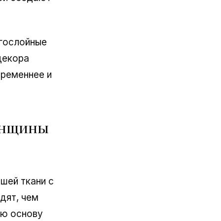
огослойные
декора
временнее и
енщины
шей ткани с
дят, чем
ую основу