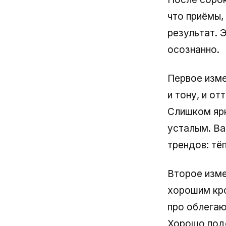
что приёмы,
результат. 
осознанно.
Первое изме
и тону, и о
Слишком ярк
усталым. Ва
трендов: тё
Второе изме
хорошим кро
про облегаю
Хорошо подо