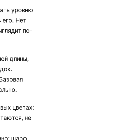
ать уровню
 его. Нет
ыглядит по-
ой длины,
док.
 Базовая
ально.
вых цветах:
етаются, не
но: шарф,