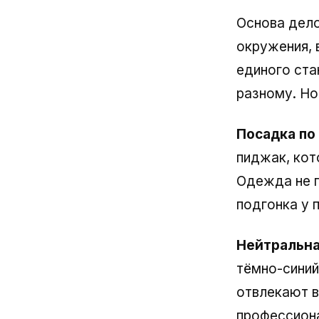
Основа дел
окружения, 
единого стан
разному. Но
Посадка по
пиджак, кот
Одежда не п
подгонка у 
Нейтральна
тёмно-синий
отвлекают в
профессиона