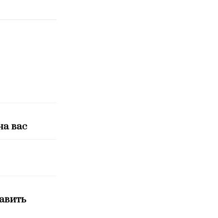
на вас
равить