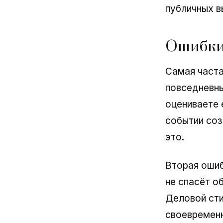
публичных в
Ошибки,
Самая часта
повседневны
оцениваете
событии соз
это.
Вторая ошиб
не спасёт об
Деловой сти
своевременн