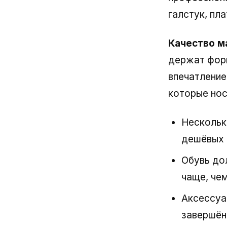
галстук, пл
Качество м
держат форм
впечатление
которые нос
Нескольк
дешёвых 
Обувь до
чаще, че
Аксессуа
завершён