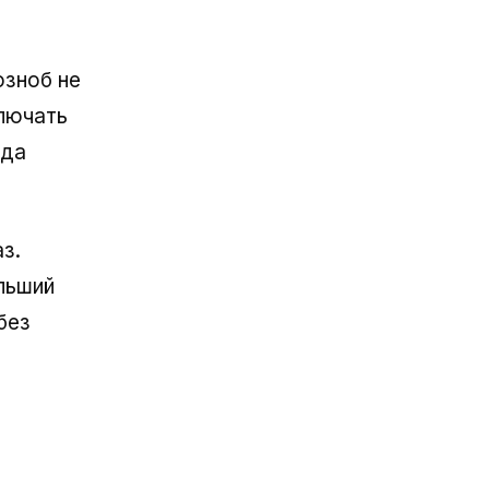
озноб не
лючать
гда
з.
льший
без