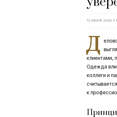
увер
13 ИЮНЯ 2026
·
3
Д
елов
выгля
клиентами, 
Одежда влия
коллеги и п
считывается
к профессио
Принцип