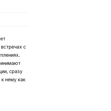
ает
 встречах с
плениях.
принимают
ции, сразу
 к нему как