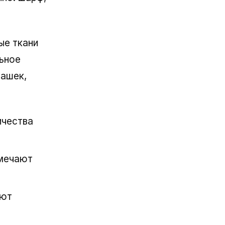
ые ткани
ьное
башек,
ичества
амечают
ают