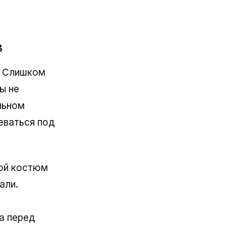
з
. Слишком
ы не
льном
еваться под
гой костюм
али.
а перед