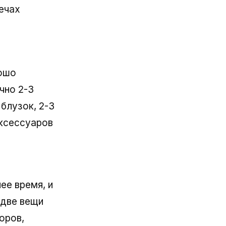
ечах
рошо
чно 2-3
блузок, 2-3
аксессуаров
ее время, и
-две вещи
оров,